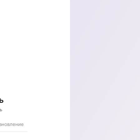
ь
ь
ановление