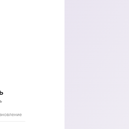
ь
ь
ановление