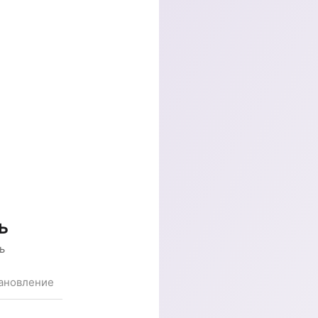
ь
ь
ановление